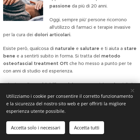
passione
da più di 20 anni.
Oggi, sempre più' persone ricorrono
all'utilizzo di farmaci e terapie invasive
per la cura dei
dolori articolari
.
Esiste però, qualcosa di
naturale
e
salutare
e ti aiuta a
stare
bene
e a sentirti subito in forma. Si tratta del
metodo
osteofascial treatment Oft
che ho messo a punto per te
con anni di studio ed esperienza.
E' l'unione di
formidabili
tecniche
osteopatiche e fasciali che
producono
effetti
benefici immediati.
Utilizziamo i cookie per consentire il corretto funzionamento
e la sicurezza del nostro sito web e per offrirti la migliore
Grazie al metodo Oft puoi stare bene e
risolvere in poco
esperienza utente possibile.
tempo
.
Accetta solo i necessari
Accetta tutti
E' la
soluzione
giusta, che determina in te, uno stato di
grande
rilassamento
e
profondo benessere
.